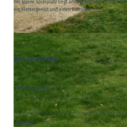
Der kleine Spielplatz liegt am Ostlandring in Oberndor
ein Klettergerüst und einen Bolzplatz.
© A. Brüning |
CC-BY
Gut zu wissen
Öffnungszeiten
Eignung