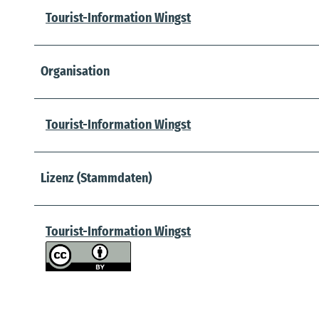
Tourist-Information Wingst
Organisation
Tourist-Information Wingst
Lizenz (Stammdaten)
Tourist-Information Wingst