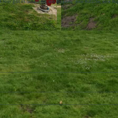
f. Hier gibt es Schaukeln, ein Wipptier, eine Rutsche, eine Wi
© A. Brüning |
CC-BY