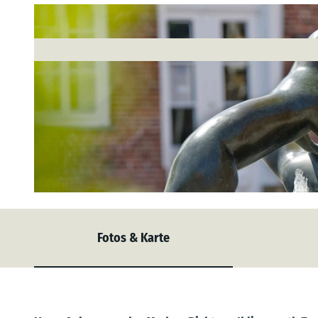
© Anna Mutter |
CC-BY-SA
Fotos & Karte