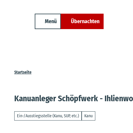
Unterkunft finden
Z
Erwachsene
Kinder
Veranstaltungen
Cuxland-Tourenplaner
u
m
Menü
Übernachten
Suche
I
n
h
a
l
t
Startseite
Kanuanleger Schöpfwerk - Ihlienwo
Ein-/Ausstiegsstelle (Kanu, SUP, etc.)
Kanu