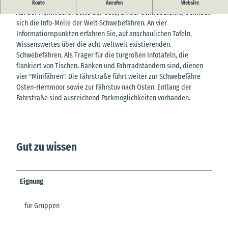
Info-Meile der Welt-Schwebefähren auf der Fährstaße
Route
Anrufen
Website
Auf der Hemmoorer Seite der Oste, an der Schwebefähre, befindet
sich die Info-Meile der Welt-Schwebefähren. An vier
Informationspunkten erfahren Sie, auf anschaulichen Tafeln,
Wissenswertes über die acht weltweit existierenden.
Schwebefähren. Als Träger für die türgroßen Infotafeln, die
flankiert von Tischen, Bänken und Fahrradständern sind, dienen
vier "Minifähren". Die Fährstraße führt weiter zur Schwebefähre
Osten-Hemmoor sowie zur Fährstuv nach Osten. Entlang der
Fährstraße sind ausreichend Parkmöglichkeiten vorhanden.
Gut zu wissen
Eignung
für Gruppen