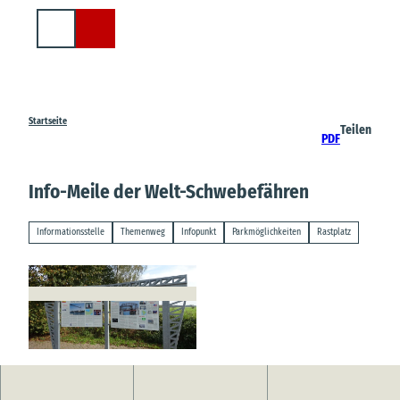
Z
u
Suche
m
I
n
h
a
Startseite
Teilen
PDF
l
t
Info-Meile der Welt-Schwebefähren
Informationsstelle
Themenweg
Infopunkt
Parkmöglichkeiten
Rastplatz
© Samtgemeinde Hemmoor, Tourist Info Hemm
oor |
CC-BY-SA