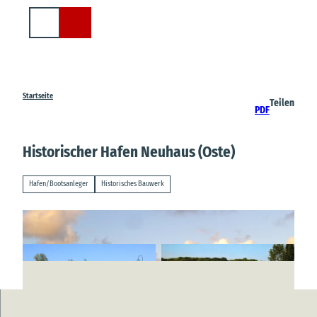
Z
u
Suche
m
I
n
h
a
Startseite
Teilen
PDF
l
t
Historischer Hafen Neuhaus (Oste)
Hafen/Bootsanleger
Historisches Bauwerk