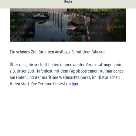
Der historische Hafen in Neuhaus an der Oste mit seinem
Route
maritimen Charakter
Der historische Hafen ist wasserseits über eine schmale Fahrrinne
© A. Brüning
© Siemens |
CC-BY
nur bei Hochwasser zu erreichen. Zu Fuß, mit dem Fahrrad oder
Auto ist er vom Schleusenplatz durch eine Deichlücke zu erreichen.
Er verfügt über eine sehr gute Steganlage und moderne
Sanitäranlagen.
© Michael Johnen |
CC-BY
Ein schönes Ziel für einen Ausflug z.B. mit dem Fahrrad.
Über das Jahr verteilt finden immer wieder Veranstaltungen, wie
z.B. Unser Lütt Hafenfest mit dem Pappbootrennen, Kulinarisches
am Hafen und der maritime Weihnachtsmarkt, im Historischen
Hafen statt. Die Termine findest du
hier
.