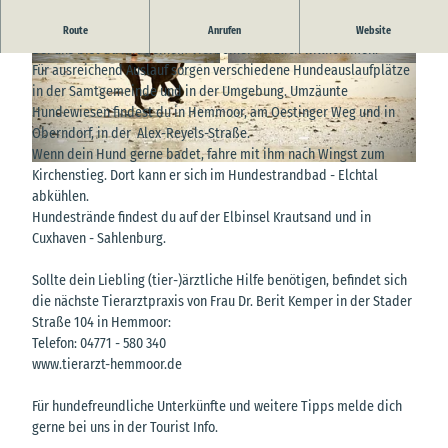
Rund um den Hund!
Route
Anrufen
Website
Bei uns bist du mit deinem Vierbeiner herzlich willkommen.
Für ausreichend Auslauf sorgen verschiedene Hundeauslaufplätze
© Myriam Hartung Photography |
CC-BY-SA
© Myriam Hartung Photography |
CC-BY-SA
in der Samtgemeinde und in der Umgebung. Umzäunte
Hundewiesen findest du in Hemmoor, am Oestinger Weg und in
Oberndorf, in der Alex-Reyels-Straße.
Wenn dein Hund gerne badet, fahre mit ihm nach Wingst zum
© Myriam Hartung Photography |
CC-BY-SA
Kirchenstieg. Dort kann er sich im Hundestrandbad - Elchtal
abkühlen.
Hundestrände findest du auf der Elbinsel Krautsand und in
Cuxhaven - Sahlenburg.
Sollte dein Liebling (tier-)ärztliche Hilfe benötigen, befindet sich
die nächste Tierarztpraxis von Frau Dr. Berit Kemper in der Stader
Straße 104 in Hemmoor:
Telefon: 04771 - 580 340
www.tierarzt-hemmoor.de
Für hundefreundliche Unterkünfte und weitere Tipps melde dich
gerne bei uns in der Tourist Info.