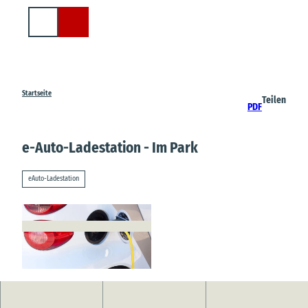
Z
u
Suche
m
I
n
h
a
Startseite
Teilen
PDF
l
t
e-Auto-Ladestation - Im Park
eAuto-Ladestation
© Stux, pixabay.com |
CC-BY-SA