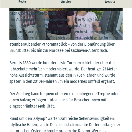
Hier erwartet die Besucher:innen ein fantastischer Ausblick von
Route
Anrufen
Website
den Höhen der Wingst über die Elbe nach Brunsbüttel und bis
nach Cuxhaven-Altenbruch.
© N.Ruhl, N. Ruhl |
CC-BY
© B. Hilk |
CC-BY
Der Aussichtsturm Deutscher Olymp in der Wingst ist ein echtes
Highlight für Naturfreunde, Familien und Ausflügler, die die
maritime Landschaft Unterelbe von oben bestaunen möchten. Auf
rund 90 Metern ü.N. eröffnet sich von der Aussichtsplattform ein
© Bernd Otten Photographie |
CC-BY-SA
atemberaubender Panoramablick – von der Elbmündung über
Brunsbüttel bis hin zur Nordsee bei Cuxhaven-Altenbruch.
Bereits 1860 wurde hier der erste Turm errichtet, der über die
Jahrzehnte mehrfach modernisiert wurde. Der heutige, 23 Meter
hohe Aussichtsturm, stammt aus den 1970er-Jahren und wurde
später in den 2010er-Jahren um ein modernes Umfeld ergänzt.
Der Aufstieg kann bequem über eine innenliegende Treppe oder
einen Aufzug erfolgen – ideal auch für Besucher:innen mit
eingeschränkter Mobilität.
Rund um den „Olymp“ warten zahlreiche Sehenswürdigkeiten:
idyllische Häfen, sanfte Deiche und charmante Dörfer entlang der
historischen Ostedeichroute prägen die Region. Wer mag,