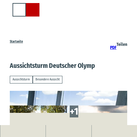
Z
u
Suche
m
I
n
h
a
Startseite
Teilen
PDF
l
t
Aussichtsturm Deutscher Olymp
Aussichtsturm
Besondere Aussicht