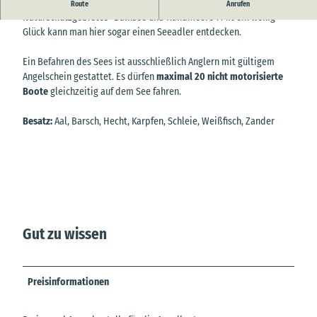
Der natürlich gewachsene Moorsee ist Kerngebiet des
Route
Anrufen
Naturschutzgebietes "Balksee und Randmoore". Mit ein wenig
Glück kann man hier sogar einen Seeadler entdecken.
Ein Befahren des Sees ist ausschließlich Anglern mit gültigem
Angelschein gestattet. Es dürfen
maximal 20 nicht motorisierte
Boote
gleichzeitig auf dem See fahren.
Besatz:
Aal, Barsch, Hecht, Karpfen, Schleie, Weißfisch, Zander
Gut zu wissen
Preisinformationen