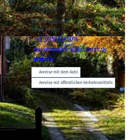
s wurde
Kontaktdaten
us
Wassermühle 20
21789
Wingst
+49 (0)155 60479776‬
wassermuehle-wingst@web.de
Website
Anreise mit dem Auto
Anreise mit öffentlichen Verkehrsmitteln