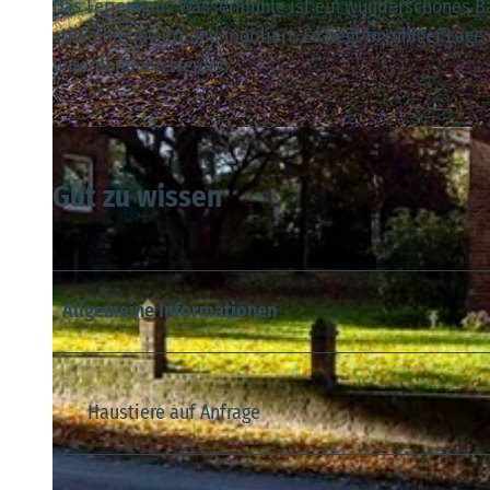
Das Ferienhaus Wassermühle ist ein wunderschönes Bac
stilvoll renoviert und möbliert. Es liegt in ruhiger Lag
unternommen werden.
© Martin Meiners
Gut zu wissen
Allgemeine Informationen
Haustiere auf Anfrage