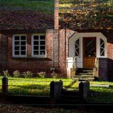
ksteinhaus aus den 20er Jahren des letzten Jahrhunderts. E
e in Waldnähe. Zahlreiche Freizeitaktivitäten können von hier a
© Martin Meiners