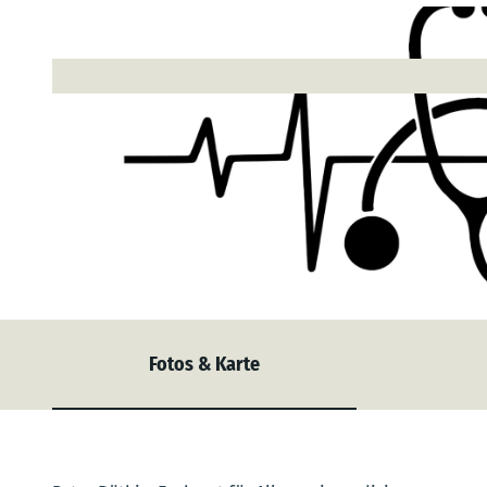
© geralt, pixabay.com |
CC-BY-SA
Fotos & Karte