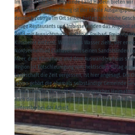
Im Herzen der Samtgemeinde Land Hadeln bieten wir 
an. Unsere Ferienwohnung ist der ideale Ausgangspunkt
dennoch zentral. Im Ort selber bieten zahlreiche Gesc
einige Restaurants und Imbisse runden das Angebot ab.
Wald mit Aussichtsturm, Hallen u. Freibad, Freizeitpa
© Gabriele Grewe
Kilometer entfernt. Wen es ans Wasser zieht, der errei
Nordseeheilbad Cuxhaven mit seinen Sandstränden lie
Meer, dem Klimahaus und dem Auswandererhaus sind in 
Region ist Entschleunigung vom hektischen Alltag ange
Landschaft die Zeit vergessen, ist hier angesagt. Die
Jahren gehört die ehemals selbständige Gemeinde Geve
ansprechenden Ortsbild ein umfangreiches Heimatmuse
Auch der ehemalige Geversdorfer Hafen ist einen Besuc
Unterelbe bei der Arbeit.