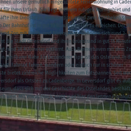
Ihnen unsere gemütlich eingerichtete Ferienwohnung in Cade
 für Ihren Urlaub. Sie liegt in einem ruhigen Wohngebiet und
häfte ihre Dienste an, eine Arztpraxis und zwei Apotheken sow
Der Bahnhof ist in gut 10 Minuten zu Fuß zu erreichen. Der W
rk und Zoo mit Wolfs- und Bärengehege befinden sich rund 3- 5
© Gabriele Grewe
cht die Stadt Otterndorf und ihren Grünstrand in gut 15 Minut
gt rund 30 Kilometer entfernt. Auch Bremerhaven mit dem Z
greifbarer Nähe.Ein besonderer Tipp ist das Osteland. In d
sagt. Fahrrad fahren, wandern oder einfach nur in schöner
 Oste bietet zahlreiche Möglichkeiten zum Entspannen. Seit we
rsdorf als Ortsteil zu Cadenberge. In Geversdorf gibt es au
um, dass sich mit der Geschichte des Ostelandes beschäfti
h wert. Mit etwas Glück, sieht man hier den letzten Fischkut