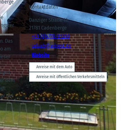
nberge
Kontaktdaten
ie
Danziger Straße 11
ingster
21781
Cadenberge
+49 (0)4778/81200
en. Das
urlaub@wingst.de
oo am
Website
ieser
Anreise mit dem Auto
nigen
Anreise mit öffentlichen Verkehrsmitteln
ßer dem
gt.
ter der