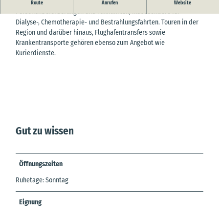
Das Taxiunternehmen Liewke ist der Partner für
Route
Anrufen
Website
Personenbeförderungen und Taxifahrten, insbesondere für
Dialyse-, Chemotherapie- und Bestrahlungsfahrten. Touren in der
Region und darüber hinaus, Flughafentransfers sowie
Krankentransporte gehören ebenso zum Angebot wie
Kurierdienste.
Gut zu wissen
Öffnungszeiten
Ruhetage: Sonntag
Eignung