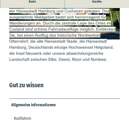
Route
Anrufen
Die Wingst ist ein waldreiches hügeliges Gebiet zwischen
der Hansestadt Hamburg und Cuxhaven gelegten. Das
© Elena Remmele
© Bernd Otten
ausgedehnte Waldgebiet bietet sich hervorragend für
Wanderungen an. Durch die zentrale Lage des Ortes im
Cuxland sind schöne Fahrradausflüge möglich. Entdecken
Sie, bei einen Ausflug das historische Nordseebad
Otterndorf, die alte Hansestadt Stade, die Hansestadt
© Elena Remmele
Hamburg, Deutschlands einzige Hochseeinsel Helgoland,
die Insel Neuwerk oder unsere abwechslungsreiche
Landschaft zwischen Elbe, Geest, Moor und Nordsee.
Gut zu wissen
Allgemeine Informationen
Radfahren