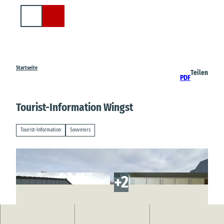
Z
u
Suche
m
I
n
h
a
Startseite
Teilen
PDF
l
t
Tourist-Information Wingst
Tourist-Information
Souvenirs