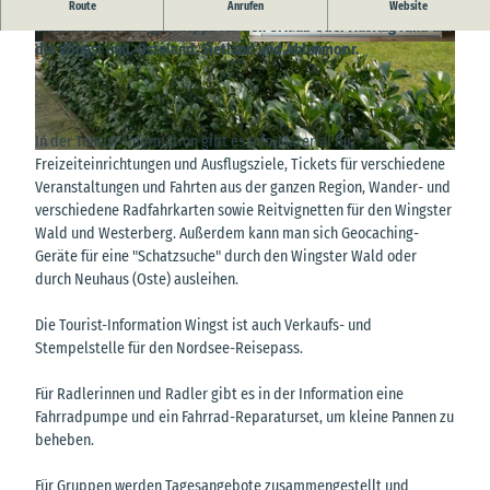
Das Team der Tourist-Information Wingst hilft gerne bei der
Route
Anrufen
Website
Zimmersuche und gibt Tipps für den Urlaub oder Ausflug rund um
die Wingst inkl. Osteland, Sietland und Ahlenmoor.
© A. Brüning |
CC-BY
© A. Brüning |
CC-BY
In der Tourist-Information gibt es Info-Material für
© A. Brüning |
CC-BY
Freizeiteinrichtungen und Ausflugsziele, Tickets für verschiedene
Veranstaltungen und Fahrten aus der ganzen Region, Wander- und
verschiedene Radfahrkarten sowie Reitvignetten für den Wingster
Wald und Westerberg. Außerdem kann man sich Geocaching-
Geräte für eine "Schatzsuche" durch den Wingster Wald oder
durch Neuhaus (Oste) ausleihen.
Die Tourist-Information Wingst ist auch Verkaufs- und
Stempelstelle für den Nordsee-Reisepass.
Für Radlerinnen und Radler gibt es in der Information eine
Fahrradpumpe und ein Fahrrad-Reparaturset, um kleine Pannen zu
beheben.
Für Gruppen werden Tagesangebote zusammengestellt und