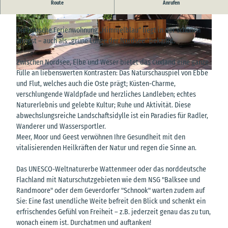
Route
Anrufen
Moin & Herzlich Willkommen in der Ferienwohnung „Himmelblau“
© Nicole Brunner
© Nicole Brunner
Die hübsche Ferienwohnung „Himmelblau“ liegt in der schönen
Wingst – auch als „grüne Lunge der Nordsee“ bekannt.
Zwischen Nordsee, Elbe und Weser bietet das Cuxland eine ganze
Fülle an liebenswerten Kontrasten: Das Naturschauspiel von Ebbe
© Nicole Brunner
und Flut, welches auch die Oste prägt; Küsten-Charme,
verschlungende Waldpfade und herzliches Landleben; echtes
Naturerlebnis und gelebte Kultur; Ruhe und Aktivität. Diese
abwechslungsreiche Landschaftsidylle ist ein Paradies für Radler,
Wanderer und Wassersportler.
Meer, Moor und Geest verwöhnen Ihre Gesundheit mit den
vitalisierenden Heilkräften der Natur und regen die Sinne an.
Das UNESCO-Weltnaturerbe Wattenmeer oder das norddeutsche
Flachland mit Naturschutzgebieten wie dem NSG "Balksee und
Randmoore" oder dem Geverdorfer "Schnook" warten zudem auf
Sie: Eine fast unendliche Weite befreit den Blick und schenkt ein
erfrischendes Gefühl von Freiheit – z.B. jederzeit genau das zu tun,
wonach einem ist. Durchatmen und auftanken!