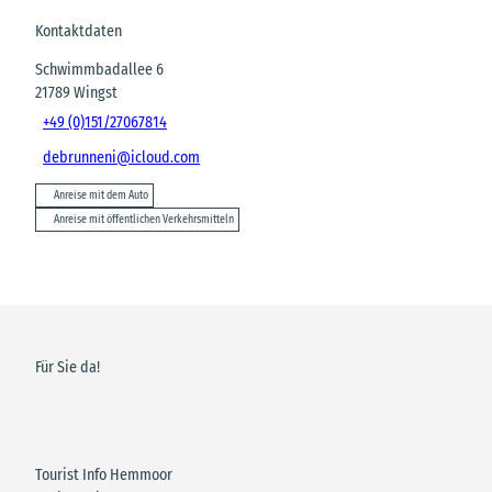
Kontaktdaten
Schwimmbadallee 6
21789
Wingst
+49 (0)151/27067814
debrunneni@icloud.com
Anreise mit dem Auto
Anreise mit öffentlichen Verkehrsmitteln
Für Sie da!
Tourist Info Hemmoor