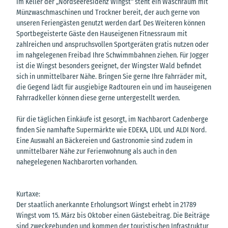
Im Keller der „Nordseeresidenz Wingst“ steht ein Waschraum mit
Münzwaschmaschinen und Trockner bereit, der auch gerne von
unseren Feriengästen genutzt werden darf. Des Weiteren können
Sportbegeisterte Gäste den Hauseigenen Fitnessraum mit
zahlreichen und anspruchsvollen Sportgeräten gratis nutzen oder
im nahgelegenen Freibad Ihre Schwimmbahnen ziehen. Für Jogger
ist die Wingst besonders geeignet, der Wingster Wald befindet
sich in unmittelbarer Nähe. Bringen Sie gerne Ihre Fahrräder mit,
die Gegend lädt für ausgiebige Radtouren ein und im hauseigenen
Fahrradkeller können diese gerne untergestellt werden.
Für die täglichen Einkäufe ist gesorgt, im Nachbarort Cadenberge
finden Sie namhafte Supermärkte wie EDEKA, LIDL und ALDI Nord.
Eine Auswahl an Bäckereien und Gastronomie sind zudem in
unmittelbarer Nähe zur Ferienwohnung als auch in den
nahegelegenen Nachbarorten vorhanden.
Kurtaxe:
Der staatlich anerkannte Erholungsort Wingst erhebt in 21789
Wingst vom 15. März bis Oktober einen Gästebeitrag. Die Beiträge
sind zweckgebunden und kommen der touristischen Infrastruktur