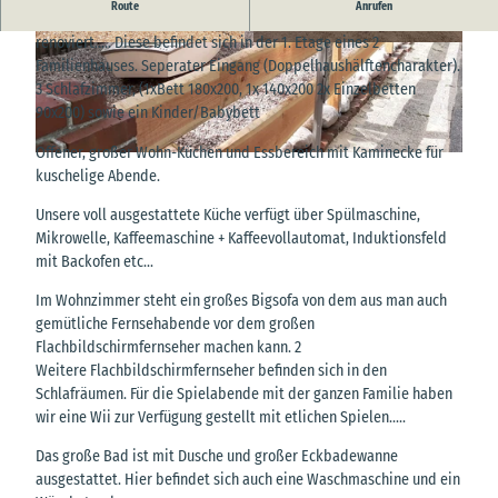
Route
Anrufen
Gemütliche 120 qm Ferienwohnung im Jahr 2024 komplett
renoviert..... Diese befindet sich in der 1. Etage eines 2
© Ellmann-Feise
© Ellmann-Feise
Familienhauses. Seperater Eingang (Doppelhaushälftencharakter).
3 Schlafzimmer, (1xBett 180x200, 1x 140x200 2x Einzelbetten
90x200) sowie ein Kinder/Babybett
Offener, großer Wohn-Küchen und Essbereich mit Kaminecke für
© Ellmann-Feise
kuschelige Abende.
Unsere voll ausgestattete Küche verfügt über Spülmaschine,
Mikrowelle, Kaffeemaschine + Kaffeevollautomat, Induktionsfeld
mit Backofen etc...
Im Wohnzimmer steht ein großes Bigsofa von dem aus man auch
gemütliche Fernsehabende vor dem großen
Flachbildschirmfernseher machen kann. 2
Weitere Flachbildschirmfernseher befinden sich in den
Schlafräumen. Für die Spielabende mit der ganzen Familie haben
wir eine Wii zur Verfügung gestellt mit etlichen Spielen.....
Das große Bad ist mit Dusche und großer Eckbadewanne
ausgestattet. Hier befindet sich auch eine Waschmaschine und ein