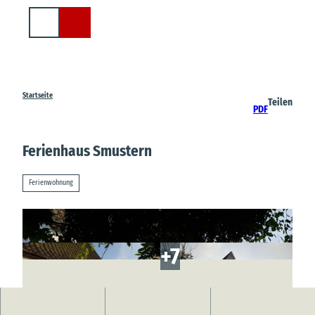
Z
u
Suche
m
I
n
h
a
Startseite
Teilen
PDF
l
t
Ferienhaus Smustern
Ferienwohnung