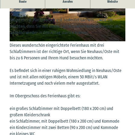
Im schönen Ferienort, Neuhaus an der Oste, liegt das mit Liebe
Route
Anrufen
Website
eingerichtete Ferienhaus "Smustern".
© Ralph Schwertel
© Ralph Schwertel
Smustern ist Plattdeutsch und bedeutet Lächeln ..., weil wir
möchten, dass Sie mit einem Lächeln ankommen und erholt und
lächelnd wieder in den Alltag starten können.
© Ralph Schwertel
Dieses wunderschön eingerichtete Ferienhaus mit drei
Schlafzimmern ist der richtige Ort, wenn Sie Neuhaus/Oste mit
bis zu 6 Personen und Ihrem Hund besuchen möchten.
Es befindet sich in einer ruhigen Wohnsiedlung in Neuhaus/Oste
und ist mit allen nötigen Möbeln, einem 50 MBit/s WLAN
Internetzugang und noch vielem mehr ausgestattet.
Im Obergeschoss des Ferienhaus gibt es:
ein großes Schlafzimmer mit Doppelbett (180 x 200 cm) und
großem Kleiderschrank
ein Schlafzimmer, mit Doppelbett (180 x 200 cm) und Kommode
ein Kinderzimmer mit zwei Betten (90 x 200 cm) und Kommode
ein kleines WC