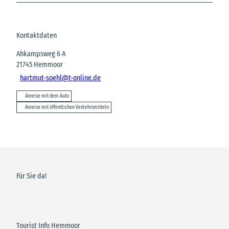
Kontaktdaten
Ahkampsweg 6 A
21745
Hemmoor
hartmut-soehl@t-online.de
Anreise mit dem Auto
Anreise mit öffentlichen Verkehrsmitteln
Für Sie da!
Tourist Info Hemmoor