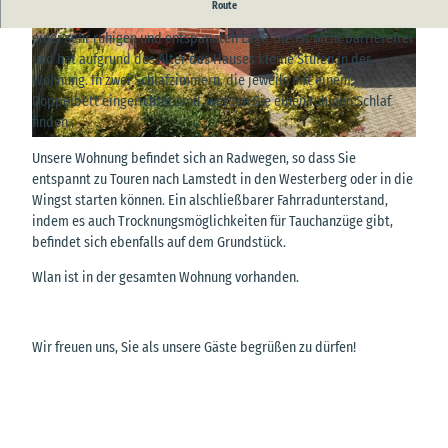
Route
Unsere Ferienwohnung ist ebenerdig und befindet sich abseits in
einer sehr ruhigen und entspannten Lage. Sie ist nicht barrierefrei
© SG Hemmoor
© SG Hemmoor
und hat aufgrund des Alter des Hauses kleine Stufen in der
Wohnung. In zwei Schlafzimmern, die jeweils mit einem
Doppelbett eingerichtet sind, werden Sie einen ruhigen Schlaf
finden.
© SG Hemmoor
Unsere Wohnung befindet sich an Radwegen, so dass Sie
entspannt zu Touren nach Lamstedt in den Westerberg oder in die
Wingst starten können. Ein alschließbarer Fahrradunterstand,
indem es auch Trocknungsmöglichkeiten für Tauchanzüge gibt,
befindet sich ebenfalls auf dem Grundstück.
Wlan ist in der gesamten Wohnung vorhanden.
Wir freuen uns, Sie als unsere Gäste begrüßen zu dürfen!