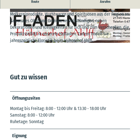
Eier und Kartoffeln kaufen direkt beim Erzeuger!
Route
Anrufen
Neben unseren
eigenen Eiern und Kartoffeln
bieten wir
Molkereiprodukte, Wurstwaren und Spirituosen aus der Region an.
© Hühnerhof Ahlff |
CC-BY-SA
© Hühnerhof Ahlff |
CC-BY-SA
Saisonales Obst und Gemüse vervollständigen, neben
Dekorationen und Kleinigkeiten für sich und zum Verschenken, die
Produktvielfalt in unserem Hofladen. Zudem finden Sie
jahreszeitliche Floristik beim Hühnerhof Ahlff
.
© Hühnerhof Ahlff |
CC-BY-SA
Gut zu wissen
Öffnungszeiten
Montag bis Freitag: 8:00 - 12:00 Uhr & 13:30 - 18:00 Uhr
Samstag: 8:00 - 12:00 Uhr
Ruhetage: Sonntag
Eignung