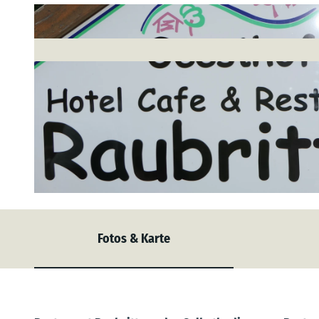
© M. Witt |
CC-BY
Fotos & Karte