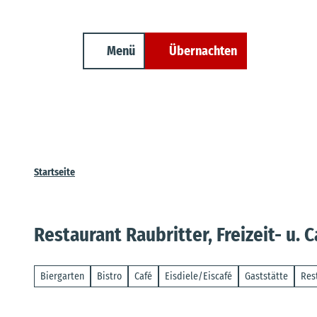
Unterkunft finden
Z
Erwachsene
Kinder
Veranstaltungen
Cuxland-Tourenplaner
u
m
Menü
Übernachten
Suche
I
n
h
a
l
t
Startseite
Restaurant Raubritter, Freizeit- u
Biergarten
Bistro
Café
Eisdiele/Eiscafé
Gaststätte
Res