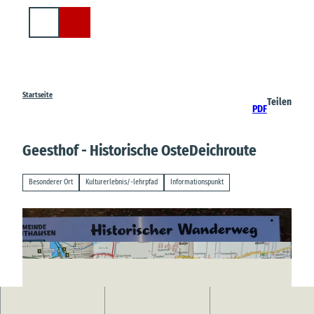
Z
u
Suche
m
I
n
h
a
Startseite
Teilen
PDF
l
t
Geesthof - Historische OsteDeichroute
Besonderer Ort
Kulturerlebnis/-lehrpfad
Informationspunkt