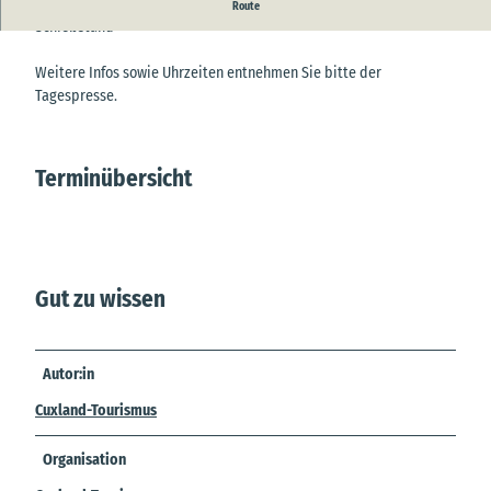
Volks- und Schützenfest in Klint in der Schützenhalle und
Route
Schießstand
Weitere Infos sowie Uhrzeiten entnehmen Sie bitte der
Tagespresse.
Terminübersicht
Gut zu wissen
Autor:in
Cuxland-Tourismus
Organisation