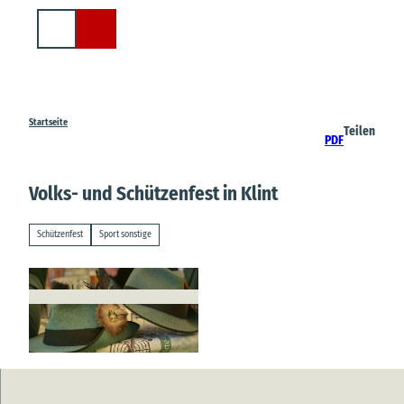
Z
u
Suche
m
I
n
h
a
Startseite
Teilen
PDF
l
t
Volks- und Schützenfest in Klint
Schützenfest
Sport sonstige
© Pixabay |
CC-BY-SA