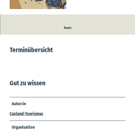
© Pixabay |
CC-BY-SA
Übungsschießen für Schützen und Damen
Route
Terminübersicht
Gut zu wissen
Autor:in
Cuxland-Tourismus
Organisation