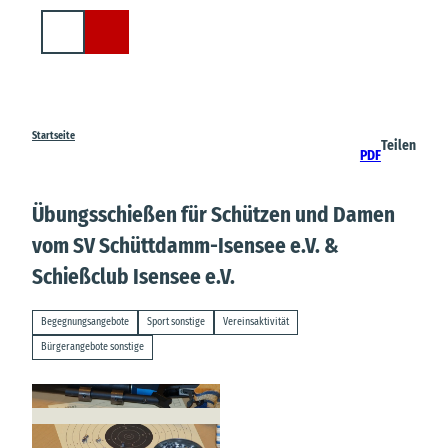
Z
u
Suche
m
I
n
h
a
Startseite
Teilen
PDF
l
t
Übungsschießen für Schützen und Damen
vom SV Schüttdamm-Isensee e.V. &
Schießclub Isensee e.V.
Begegnungsangebote
Sport sonstige
Vereinsaktivität
Bürgerangebote sonstige