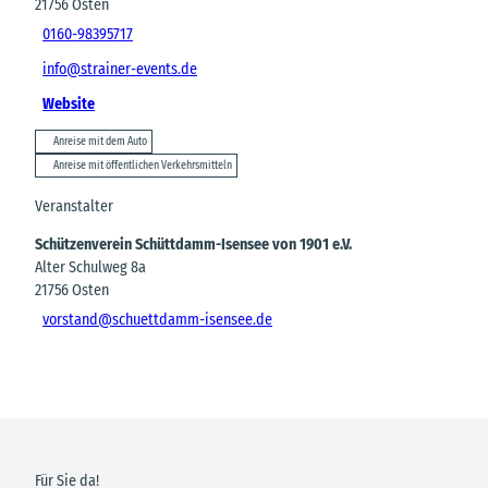
21756
Osten
0160-98395717
info@strainer-events.de
Website
Anreise mit dem Auto
Anreise mit öffentlichen Verkehrsmitteln
Veranstalter
Schützenverein Schüttdamm-Isensee von 1901 e.V.
Alter Schulweg 8a
21756
Osten
vorstand@schuettdamm-isensee.de
Für Sie da!