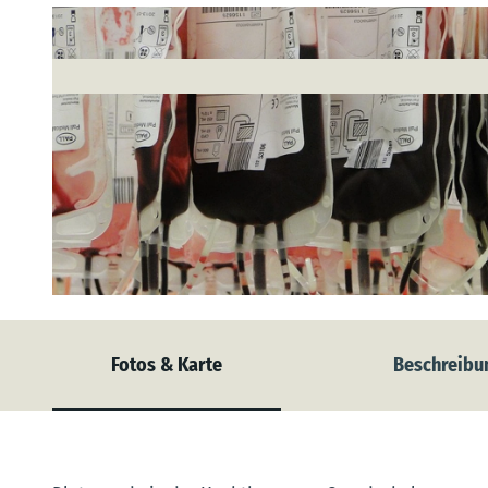
© Pixabay |
CC-BY-SA
Fotos & Karte
Beschreibu