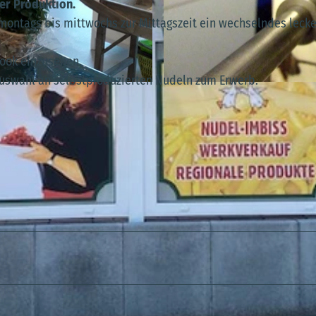
ner Produktion.
ontags bis mittwochs zur Mittagszeit ein wechselndes lecke
book einzusehen.
uswahl an selbstproduzierten Nudeln zum Erwerb.
© Beate Adler |
CC-BY-SA