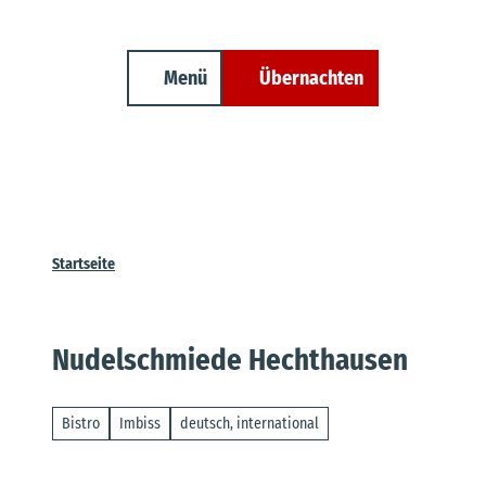
Unterkunft finden
Z
Erwachsene
Kinder
Veranstaltungen
Cuxland-Tourenplaner
u
m
Menü
Übernachten
Suche
I
n
h
a
l
t
Startseite
Nudelschmiede Hechthausen
Bistro
Imbiss
deutsch, international