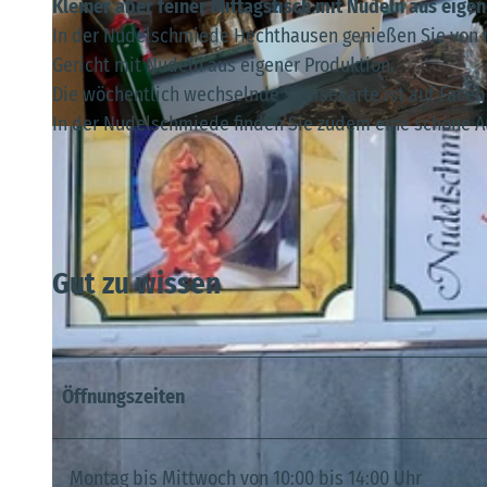
Kleiner aber feiner Mittagstisch mit Nudeln aus eige
In der Nudelschmiede Hechthausen genießen Sie von m
Gericht mit Nudeln aus eigener Produktion.
Die wöchentlich wechselnde Speisekarte ist auf Face
In der Nudelschmiede finden Sie zudem eine schöne A
© Beate Adler |
CC-BY-SA
Gut zu wissen
Öffnungszeiten
Montag bis Mittwoch von 10:00 bis 14:00 Uhr