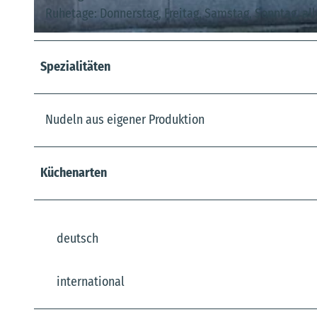
Ruhetage: Donnerstag, Freitag, Samstag, Sonntag, al
© Beate Adler |
CC-BY-SA
Spezialitäten
Nudeln aus eigener Produktion
Küchenarten
deutsch
international