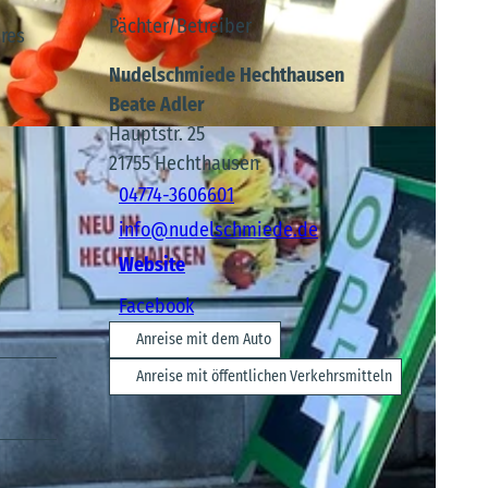
Pächter/Betreiber
res
Nudelschmiede Hechthausen
Beate Adler
Hauptstr. 25
21755
Hechthausen
04774-3606601
info@nudelschmiede.de
Website
Facebook
Anreise mit dem Auto
Anreise mit öffentlichen Verkehrsmitteln