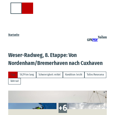
Z
u
Suche
m
I
n
h
a
Startseite
Teilen
GPX
PDF
l
t
Weser-Radweg, 8. Etappe: Von
Nordenham/Bremerhaven nach Cuxhaven
Tipp
56,19 km lang
Schwierigkeit: mittel
Kondition: leicht
Tolles Panorama
Fahrrad