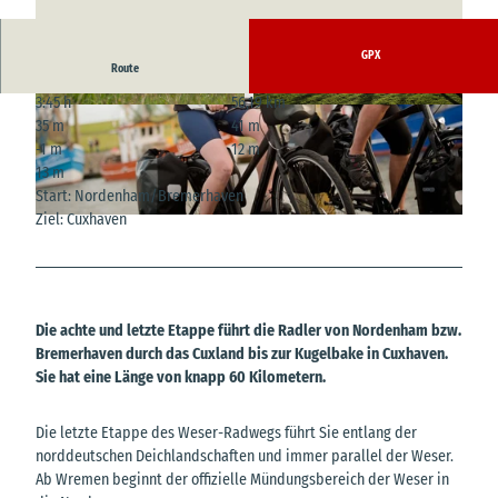
GPX
Route
3:45 h
56,19 km
© Stefanie John von Zydowitz, Cuxland-Touris
© Stefanie John von Zydowitz, Cuxland-Touris
35 m
41 m
mus; Fotograf Bernd Otten
mus, Fotograf Florian Trykowski
-1 m
12 m
13 m
Start: Nordenham/Bremerhaven
Ziel: Cuxhaven
© Stefanie John von Zydowitz, Cuxland-Tourismus, Fotografin Nele Martensen
Die achte und letzte Etappe führt die Radler von Nordenham bzw.
Bremerhaven durch das Cuxland bis zur Kugelbake in Cuxhaven.
Sie hat eine Länge von knapp 60 Kilometern.
Die letzte Etappe des Weser-Radwegs führt Sie entlang der
norddeutschen Deichlandschaften und immer parallel der Weser.
Ab Wremen beginnt der offizielle Mündungsbereich der Weser in