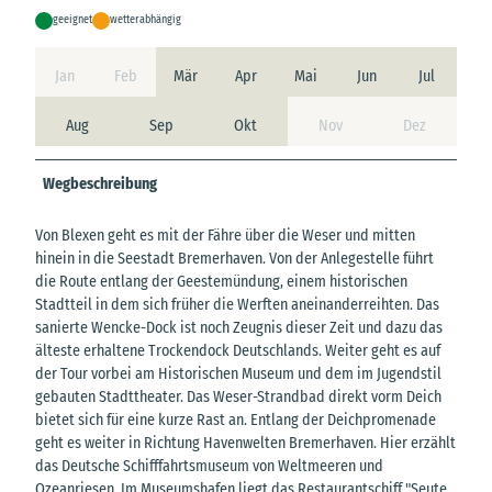
geeignet
wetterabhängig
Jan
Feb
Mär
Apr
Mai
Jun
Jul
Aug
Sep
Okt
Nov
Dez
Wegbeschreibung
Von Blexen geht es mit der Fähre über die Weser und mitten
hinein in die Seestadt Bremerhaven. Von der Anlegestelle führt
die Route entlang der Geestemündung, einem historischen
Stadtteil in dem sich früher die Werften aneinanderreihten. Das
sanierte Wencke-Dock ist noch Zeugnis dieser Zeit und dazu das
älteste erhaltene Trockendock Deutschlands. Weiter geht es auf
der Tour vorbei am Historischen Museum und dem im Jugendstil
gebauten Stadttheater. Das Weser-Strandbad direkt vorm Deich
bietet sich für eine kurze Rast an. Entlang der Deichpromenade
geht es weiter in Richtung Havenwelten Bremerhaven. Hier erzählt
das Deutsche Schifffahrtsmuseum von Weltmeeren und
Ozeanriesen. Im Museumshafen liegt das Restaurantschiff "Seute