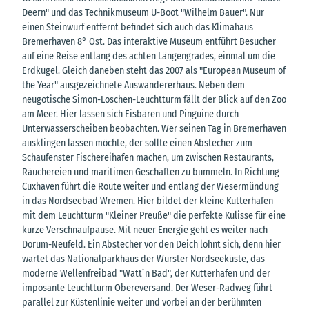
Deern" und das Technikmuseum U-Boot "Wilhelm Bauer". Nur
einen Steinwurf entfernt befindet sich auch das Klimahaus
Bremerhaven 8° Ost. Das interaktive Museum entführt Besucher
auf eine Reise entlang des achten Längengrades, einmal um die
Erdkugel. Gleich daneben steht das 2007 als "European Museum of
the Year" ausgezeichnete Auswandererhaus. Neben dem
neugotische Simon-Loschen-Leuchtturm fällt der Blick auf den Zoo
am Meer. Hier lassen sich Eisbären und Pinguine durch
Unterwasserscheiben beobachten. Wer seinen Tag in Bremerhaven
ausklingen lassen möchte, der sollte einen Abstecher zum
Schaufenster Fischereihafen machen, um zwischen Restaurants,
Räuchereien und maritimen Geschäften zu bummeln. In Richtung
Cuxhaven führt die Route weiter und entlang der Wesermündung
in das Nordseebad Wremen. Hier bildet der kleine Kutterhafen
mit dem Leuchtturm "Kleiner Preuße" die perfekte Kulisse für eine
kurze Verschnaufpause. Mit neuer Energie geht es weiter nach
Dorum-Neufeld. Ein Abstecher vor den Deich lohnt sich, denn hier
wartet das Nationalparkhaus der Wurster Nordseeküste, das
moderne Wellenfreibad "Watt`n Bad", der Kutterhafen und der
imposante Leuchtturm Obereversand. Der Weser-Radweg führt
parallel zur Küstenlinie weiter und vorbei an der berühmten