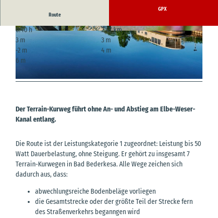
GPX
Route
0:40 h
2,47 km
© Florian Trykowski, Cuxland-Tourismus, Foto
© Florian Trykowski, Cuxland-Tourismus, Foto
3 m
3 m
graf Florian Trykowski
graf Florian Trykowski
-2 m
4 m
6 m
© Florian Trykowski, Cuxland-Tourismus, Fotograf Florian Trykowski
Der Terrain-Kurweg führt ohne An- und Abstieg am Elbe-Weser-
Kanal entlang.
Die Route ist der Leistungskategorie 1 zugeordnet: Leistung bis 50
Watt Dauerbelastung, ohne Steigung. Er gehört zu insgesamt 7
Terrain-Kurwegen in Bad Bederkesa. Alle Wege zeichen sich
dadurch aus, dass:
abwechlungsreiche Bodenbeläge vorliegen
die Gesamtstrecke oder der größte Teil der Strecke fern
des Straßenverkehrs beganngen wird