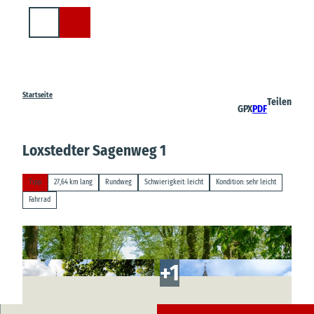
Z
u
Suche
m
I
n
h
a
Startseite
Teilen
GPX
PDF
l
t
Loxstedter Sagenweg 1
Tipp
27,64 km lang
Rundweg
Schwierigkeit: leicht
Kondition: sehr leicht
Fahrrad