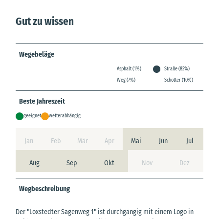
Gut zu wissen
Wegebeläge
Asphalt (1%)
Straße (82%)
Weg (7%)
Schotter (10%)
Beste Jahreszeit
geeignet
wetterabhängig
Jan
Feb
Mär
Apr
Mai
Jun
Jul
Aug
Sep
Okt
Nov
Dez
Wegbeschreibung
Der "Loxstedter Sagenweg 1" ist durchgängig mit einem Logo in