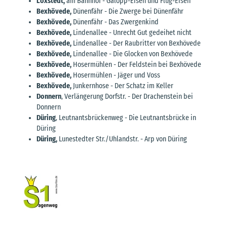
Loxstedt,
am Bahnhof - Galopp-Eisen und Flug-Eisen
Bexhövede,
Dünenfähr - Die Zwerge bei Dünenfähr
Bexhövede,
Dünenfähr - Das Zwergenkind
Bexhövede,
Lindenallee - Unrecht Gut gedeihet nicht
Bexhövede,
Lindenallee - Der Raubritter von Bexhövede
Bexhövede,
Lindenallee - Die Glocken von Bexhövede
Bexhövede
,
Hosermühlen - Der Feldstein bei Bexhövede
Bexhövede
,
Hosermühlen - Jäger und Voss
Bexhövede
,
Junkernhose - Der Schatz im Keller
Donnern
, Verlängerung Dorfstr. - Der Drachenstein bei
Donnern
Düring
, Leutnantsbrückenweg - Die Leutnantsbrücke in
Düring
Düring,
Lunestedter Str./Uhlandstr. - Arp von Düring