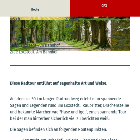
GPX
Route
1:50 h
27,64 km
© Florian Trykowski, Cuxland-Tourismus, Foto
© Regina Thier-Grebe, mit freundlicher Geneh
32 m
30 m
graf Florian Trykowski |
CC-BY
migung für die Webseiten-Illustration der Loxst
edter Sagenwege |
CC-BY-ND
-1 m
13 m
14 m
Start: Loxstedt, Am Bahnhof
Ziel: Loxstedt, Am Bahnhof
© Regina Thier-Grebe, mit freundlicher Genehmigung für die Webseiten-Illustration der Loxstedter
Sagenwege |
CC-BY-ND
Diese Radtour entführt auf sagenhafte Art und Weise.
Auf dem ca. 30 km langen Radrundweg erlebt man spannende
Sagen und Legenden rund um Loxstedt. Raubritter, Drachensteine
und bekannte Märchen wie "Hase und Igel", eine spannende Tour
bei der man hinterher sicherlich viel zu berichten weiß.
Die Sagen befinden sich an folgenden Routenpunkten: