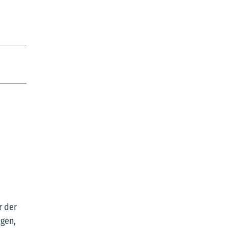
r der
lgen,