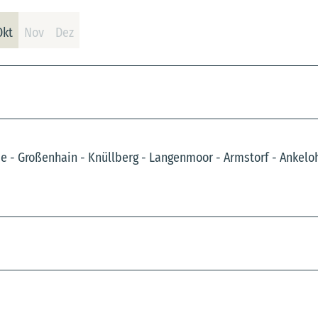
Okt
Nov
Dez
 - Großenhain - Knüllberg - Langenmoor - Armstorf - Ankelo