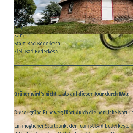
3:10 h
72 m
-2 m
37 m
© Florian Trykowski, Cuxland-Tourismus, Fotograf Florian Trykowski |
CC-BY-SA
Start: Bad Bederkesa
Ziel: Bad Bederkesa
Grüner wird's nicht ... als auf dieser Tour durch Wal
Dieser grüne Rundweg führt durch die herrliche Natur
Ein möglicher Startpunkt der Tour ist Bad Bederkesa. H