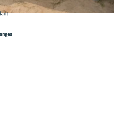
lädt
Langes