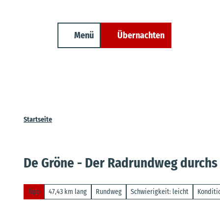
Unterkunft finden
Z
Erwachsene
Kinder
Veranstaltungen
Cuxland-Tourenplaner
u
m
Menü
Übernachten
Suche
I
n
h
a
l
t
Startseite
De Gröne - Der Radrundweg durchs
Tipp
47,43 km lang
Rundweg
Schwierigkeit: leicht
Konditio