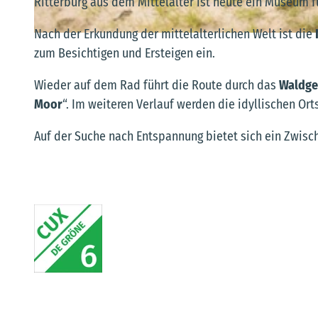
Ritterburg aus dem Mittelalter ist heute ein Museum f
Nach der Erkundung der mittelalterlichen Welt ist die
© Nele Martensen, Cuxland-Tourismus, Nele Martensen |
CC-BY-SA
zum Besichtigen und Ersteigen ein.
Wieder auf dem Rad führt die Route durch das
Waldge
Moor
“. Im weiteren Verlauf werden die idyllischen O
Auf der Suche nach Entspannung bietet sich ein Zwi