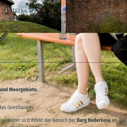
47,43 km
69 m
35 m
© Nele Martensen, Cuxland-Tourismus, Nele Martensen 
d- und Moorgebiete.
 des Geestlandes.
ier bietet sich direkt der Besuch der
Burg Bederkesa
an. Die