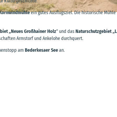
ür Kulturgeschichte.
Kornwindmühle
ein gutes Ausflugsziel. Die historische Mühle 
biet „Neues Großhainer Holz
“ und das
Naturschutzgebiet „
rtschaften Armstorf und Ankelohe durchquert.
schenstopp am
Bederkesaer See
an.