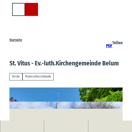
Z
u
Suche
m
I
n
h
a
Startseite
Teilen
PDF
l
t
St. Vitus - Ev.-luth.Kirchengemeinde Belum
Kirche
Historisches Gebäude