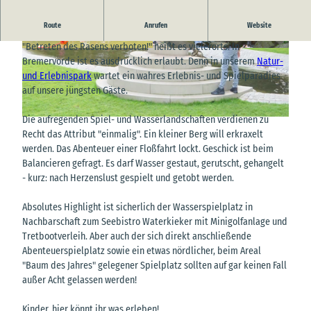
Route
Anrufen
Website
Kinder, tobt euch aus
"Betreten des Rasens verboten!" heißt es vielerorts. In
© Natur- und Erlebnispark Bremervörde GmbH,
© Natur- und Erlebnispark Bremervörde GmbH,
Bremervörde ist es ausdrücklich erlaubt. Denn in unserem
Natur-
Iris Köster |
CC-BY-SA
Iris Köster |
CC-BY-SA
und Erlebnispark
wartet ein wahres Erlebnis- und Spielparadies
auf unsere jüngsten Gäste.
Die aufregenden Spiel- und Wasserlandschaften verdienen zu
© Natur- und Erlebnispark Bremervörde GmbH, Iris Köster |
CC-BY-SA
Recht das Attribut "einmalig". Ein kleiner Berg will erkraxelt
werden. Das Abenteuer einer Floßfahrt lockt. Geschick ist beim
Balancieren gefragt. Es darf Wasser gestaut, gerutscht, gehangelt
- kurz: nach Herzenslust gespielt und getobt werden.
Absolutes Highlight ist sicherlich der Wasserspielplatz in
Nachbarschaft zum Seebistro Waterkieker mit Minigolfanlage und
Tretbootverleih. Aber auch der sich direkt anschließende
Abenteuerspielplatz sowie ein etwas nördlicher, beim Areal
"Baum des Jahres" gelegener Spielplatz sollten auf gar keinen Fall
außer Acht gelassen werden!
Kinder, hier könnt ihr was erleben!