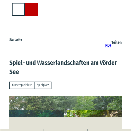
Z
u
Suche
m
I
n
h
a
Startseite
Teilen
PDF
l
t
Spiel- und Wasserlandschaften am Vörder
See
Kinderspielplatz
Spielplatz