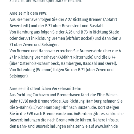
zunächst den Wasserspielplatz erreichen.
Anreise mit dem PKW:
Aus Bremerhaven folgen Sie der A 27 Richtung Bremen (Abfahrt
Beverstedt) und der B 71 über Beverstedt und Basdahl.
Von Hamburg aus folgen Sie der A 26 und B 73 in Richtung Stade
oder der A 1 in Richtung Bremen (Abfahrt Bockel) und dann der B
71 über Zeven und Selsingen.
Von Bremen und Hannover erreichen Sie Bremervörde über die A
27 in Richtung Bremerhaven (Abfahrt Ritterhude) und die B 74
(über Osterholz-Scharmbeck, Hambergen, Basdahl und Oerel).
Von Rotenburg (Wümme) folgen Sie der B 71 (über Zeven und
Selsingen).
Anreise mit öffentlichen Verkehrsmitteln:
Aus Richtung Cuxhaven und Bremerhaven fährt die Elbe-Weser-
Bahn (EVB) nach Bremervörde. Aus Richtung Hamburg nehmen Sie
die S-Bahn (S 5) von Hamburg Hbf nach Buxtehude. Dort steigen
Sie in die EVB nach Bremervörde um. Außerdem gibt es zahlreiche
Busverbindungen die nach Bremervörde führen. Nähere Infos zu
den Bahn- und Busverbindungen erhalten Sie auf www.bahn.de