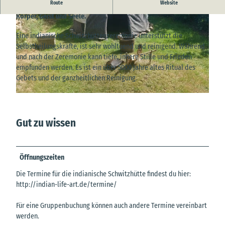
Route
Website
Die indianische Schwitzhütte, eine spirituelle Reinigung für
Körper, Geist und Seele.
Eine indianische Schwitzhüttenzeremonie unterstützt die
Selbstheilungskräfte, ist sehr wohltuend und reinigend. Während
und nach der Zeremonie kann tiefe, innere Stille und Frieden
empfunden werden. Es ist ein über 5000 Jahre altes Ritual des
© Heidi Janssen-Reddoor
Gebets und der ganzheitlichen Reinigung.
© Heidi Janssen-Reddoor |
CC-BY
Gut zu wissen
Öffnungszeiten
Die Termine für die indianische Schwitzhütte findest du hier:
http://indian-life-art.de/termine/
Für eine Gruppenbuchung können auch andere Termine vereinbart
werden.