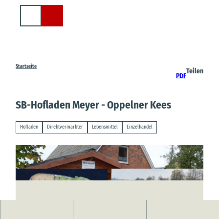
Z
u
Suche
m
I
n
h
a
Startseite
Teilen
PDF
l
t
SB-Hofladen Meyer - Oppelner Kees
Hofladen
Direktvermarkter
Lebensmittel
Einzelhandel