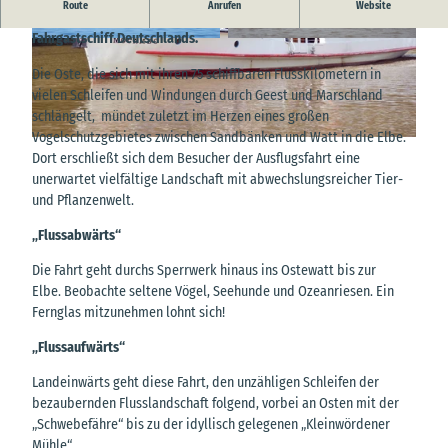
Route
Anrufen
Website
Die Mocambo ist das älteste, noch in Betrieb befindliche
Fahrgastschiff Deutschlands.
© Sahling&Sahling |
CC-BY
© Oste-Schifffahrt |
CC-BY
Die Oste, die sich mit ihren 75 schiffbaren Flusskilometern in
vielen Schleifen und Windungen durch Geest und Marschland
schlängelt, mündet zuletzt im Herzen eines großen
Vogelschutzgebietes zwischen Sandbänken und Watt in die Elbe.
© Sahling&Sahling |
CC-BY
Dort erschließt sich dem Besucher der Ausflugsfahrt eine
unerwartet vielfältige Landschaft mit abwechslungsreicher Tier-
und Pflanzenwelt.
„Flussabwärts“
Die Fahrt geht durchs Sperrwerk hinaus ins Ostewatt bis zur
Elbe. Beobachte seltene Vögel, Seehunde und Ozeanriesen. Ein
Fernglas mitzunehmen lohnt sich!
„Flussaufwärts“
Landeinwärts geht diese Fahrt, den unzähligen Schleifen der
bezaubernden Flusslandschaft folgend, vorbei an Osten mit der
„Schwebefähre“ bis zu der idyllisch gelegenen „Kleinwördener
Mühle“.