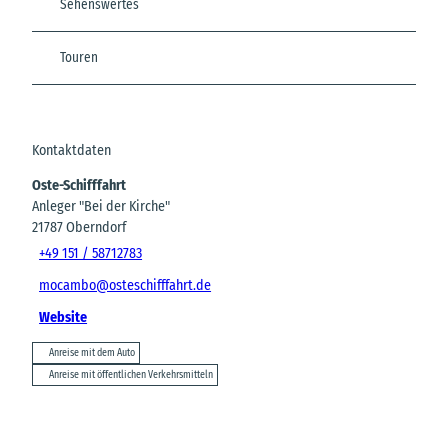
Sehenswertes
Touren
Kontaktdaten
Oste-Schifffahrt
Anleger "Bei der Kirche"
21787
Oberndorf
+49 151 / 58712783
mocambo@osteschifffahrt.de
Website
Anreise mit dem Auto
Anreise mit öffentlichen Verkehrsmitteln