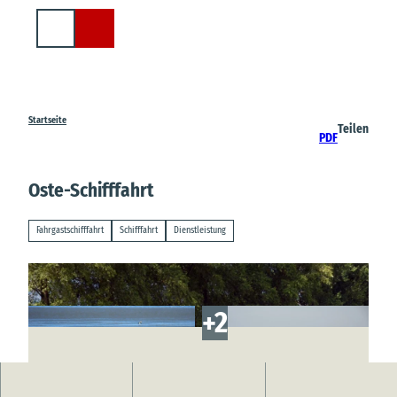
Z
u
Suche
m
I
n
h
a
Startseite
Teilen
PDF
l
t
Oste-Schifffahrt
Fahrgastschifffahrt
Schifffahrt
Dienstleistung