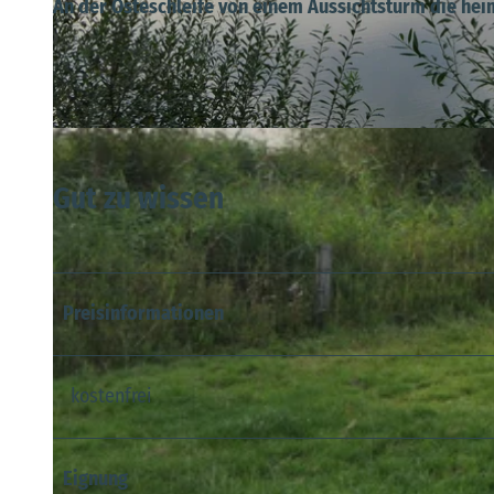
An der Osteschleife von einem Aussichtsturm die hei
© Samtgemeinde Hemmoor, M. Witt |
CC-BY
Gut zu wissen
Preisinformationen
kostenfrei
Eignung