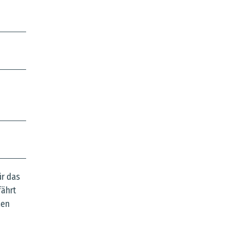
ür das
fährt
hen