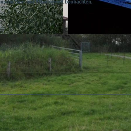
mische Tier- und Pflanzenwelt beobachten.
© Manuela Witt/Tourist Info Hemmoor, M. Witt |
CC-BY