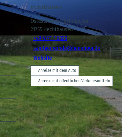
Kontaktdaten
Osteschleife Hechthausen
21755
Hechthausen
+49 4771 / 6020
samtgemeinde@hemmoor.de
Website
Anreise mit dem Auto
Anreise mit öffentlichen Verkehrsmitteln