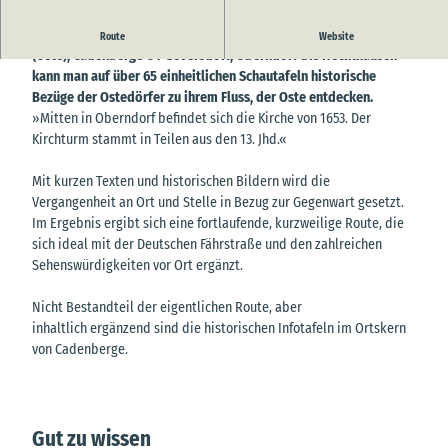
Entlang der historischen Ostedeichroute von Belum über Neuhaus
Route
Website
(Oste), Cadenberge OT Geversdorf, Oberndorf bis Hechthausen
kann man auf über 65 einheitlichen Schautafeln historische
Bezüge der Ostedörfer zu ihrem Fluss, der Oste entdecken.
»Mitten in Oberndorf befindet sich die Kirche von 1653. Der
Kirchturm stammt in Teilen aus den 13. Jhd.«
Mit kurzen Texten und historischen Bildern wird die
Vergangenheit an Ort und Stelle in Bezug zur Gegenwart gesetzt.
Im Ergebnis ergibt sich eine fortlaufende, kurzweilige Route, die
sich ideal mit der Deutschen Fährstraße und den zahlreichen
Sehenswürdigkeiten vor Ort ergänzt.
Nicht Bestandteil der eigentlichen Route, aber
inhaltlich ergänzend sind die historischen Infotafeln im Ortskern
von Cadenberge.
Gut zu wissen