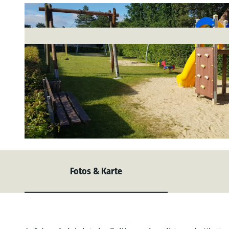
© M. Johnen |
CC-BY
Fotos & Karte