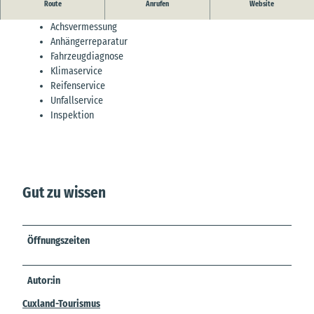
Service der Werkstatt:
Route
Anrufen
Website
Achsvermessung
Anhängerreparatur
Fahrzeugdiagnose
Klimaservice
Reifenservice
Unfallservice
Inspektion
Gut zu wissen
Öffnungszeiten
Autor:in
Cuxland-Tourismus