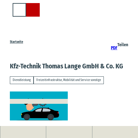
Z
u
Suche
m
I
n
h
a
Startseite
Teilen
PDF
l
t
Kfz-Technik Thomas Lange GmbH & Co. KG
Dienstleistung
Freizeitinfrastruktur, Mobilität und Service sonstige
© mohamed_hassan, pixabay.com |
CC-BY-SA