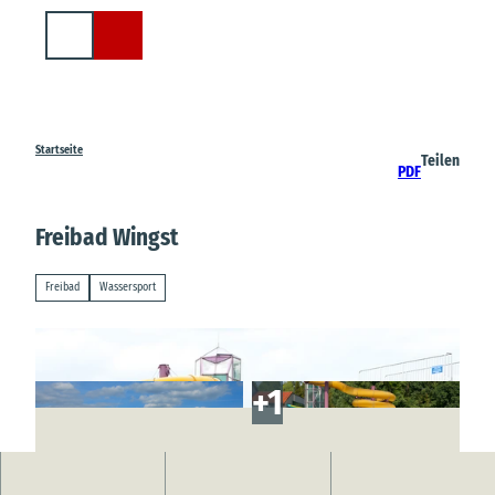
Z
u
Suche
m
I
n
h
a
Startseite
Teilen
PDF
l
t
Freibad Wingst
Freibad
Wassersport