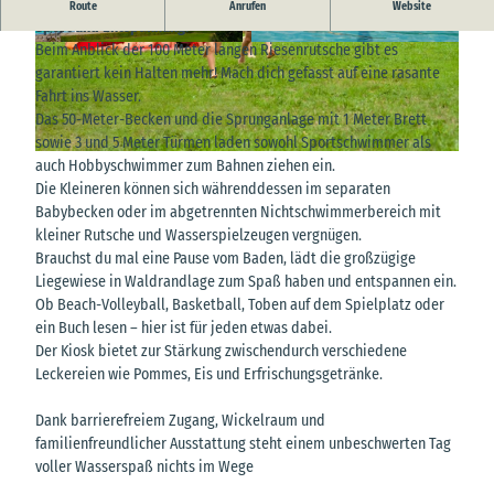
Im Freibad Wingst erwarten dich abwechslungsreicher Badespaß,
Route
Anrufen
Website
Sport und Entspannung.
Beim Anblick der 100 Meter langen Riesenrutsche gibt es
© Bernd Otten Photographie |
CC-BY
© Bernd Otten Photographie |
CC-BY
garantiert kein Halten mehr! Mach dich gefasst auf eine rasante
Fahrt ins Wasser.
Das 50-Meter-Becken und die Sprunganlage mit 1 Meter Brett
sowie 3 und 5 Meter Türmen laden sowohl Sportschwimmer als
© Bernd Otten Photographie |
CC-BY
auch Hobbyschwimmer zum Bahnen ziehen ein.
Die Kleineren können sich währenddessen im separaten
Babybecken oder im abgetrennten Nichtschwimmerbereich mit
kleiner Rutsche und Wasserspielzeugen vergnügen.
Brauchst du mal eine Pause vom Baden, lädt die großzügige
Liegewiese in Waldrandlage zum Spaß haben und entspannen ein.
Ob Beach-Volleyball, Basketball, Toben auf dem Spielplatz oder
ein Buch lesen – hier ist für jeden etwas dabei.
Der Kiosk bietet zur Stärkung zwischendurch verschiedene
Leckereien wie Pommes, Eis und Erfrischungsgetränke.
Dank barrierefreiem Zugang, Wickelraum und
familienfreundlicher Ausstattung steht einem unbeschwerten Tag
voller Wasserspaß nichts im Wege