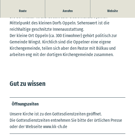
Herzlich Willkommen in der Kirchengemeinde Oppel
Route
Anrufen
Website
Die St.-Nicolai-Kirche ist seit über siebenhundert Jahren
Mittelpunkt des kleinen Dorfs Oppeln. Sehenswert ist die
reichhaltige geschnitzte Innenausstattung.
Der kleine Ort Oppeln (ca. 300 Einwohner) gehört politisch zur
Gemeinde Wingst. Kirchlich sind die Oppelner eine eigene
Kirchengemeinde, teilen sich aber den Pastor mit Bülkau und
arbeiten eng mit der dortigen Kirchengemeinde zusammen.
Gut zu wissen
Öffnungszeiten
Unsere Kirche ist zu den Gottesdienstzeiten geöffnet.
Die Gottesdienstzeiten entnehmen Sie bitte der örtlichen Presse
oder der Webseite www.kk-ch.de