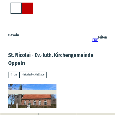
Z
u
Suche
m
I
n
h
a
Startseite
Teilen
PDF
l
t
St. Nicolai - Ev.-luth. Kirchengemeinde
Oppeln
Kirche
Historisches Gebäude
© A. Brüning |
CC-BY