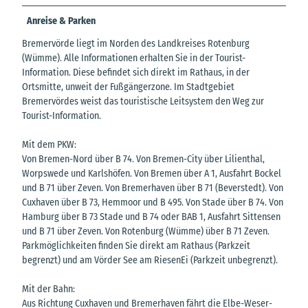
Anreise & Parken
Bremervörde liegt im Norden des Landkreises Rotenburg
(Wümme). Alle Informationen erhalten Sie in der Tourist-
Information. Diese befindet sich direkt im Rathaus, in der
Ortsmitte, unweit der Fußgängerzone. Im Stadtgebiet
Bremervördes weist das touristische Leitsystem den Weg zur
Tourist-Information.
Mit dem PKW:
Von Bremen-Nord über B 74. Von Bremen-City über Lilienthal,
Worpswede und Karlshöfen. Von Bremen über A 1, Ausfahrt Bockel
und B 71 über Zeven. Von Bremerhaven über B 71 (Beverstedt). Von
Cuxhaven über B 73, Hemmoor und B 495. Von Stade über B 74. Von
Hamburg über B 73 Stade und B 74 oder BAB 1, Ausfahrt Sittensen
und B 71 über Zeven. Von Rotenburg (Wümme) über B 71 Zeven.
Parkmöglichkeiten finden Sie direkt am Rathaus (Parkzeit
begrenzt) und am Vörder See am RiesenEi (Parkzeit unbegrenzt).
Mit der Bahn:
Aus Richtung Cuxhaven und Bremerhaven fährt die Elbe-Weser-