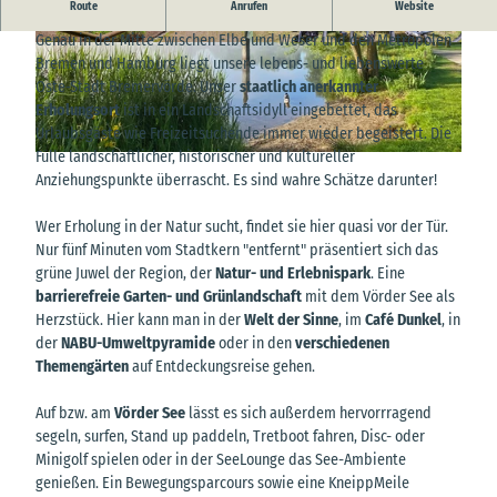
Route
Anrufen
Website
Ankommen. Wohlfühlen. Erleben.
Genau in der Mitte zwischen Elbe und Weser und den Metropolen
© Natur- und Erlebnispark Bremervörde GmbH,
© Touristikverband LK Rotenburg, Udo Fischer
Bremen und Hamburg liegt unsere lebens- und liebenswerte
Iris Köster |
CC-BY-SA
|
CC-BY-SA
Oste-Stadt Bremervörde. Unser
staatlich anerkannter
Erholungsort
ist in ein Landschaftsidyll eingebettet, das
Urlaubsgäste wie Freizeitsuchende immer wieder begeistert. Die
Fülle landschaftlicher, historischer und kultureller
© Touristikverband LK Rotenburg, Ingrid Krause |
CC-BY-SA
Anziehungspunkte überrascht. Es sind wahre Schätze darunter!
Wer Erholung in der Natur sucht, findet sie hier quasi vor der Tür.
Nur fünf Minuten vom Stadtkern "entfernt" präsentiert sich das
grüne Juwel der Region, der
Natur- und Erlebnispark
. Eine
barrierefreie Garten- und Grünlandschaft
mit dem Vörder See als
Herzstück. Hier kann man in der
Welt der Sinne
, im
Café Dunkel
, in
der
NABU-Umweltpyramide
oder in den
verschiedenen
Themengärten
auf Entdeckungsreise gehen.
Auf bzw. am
Vörder See
lässt es sich außerdem hervorrragend
segeln, surfen, Stand up paddeln, Tretboot fahren, Disc- oder
Minigolf spielen oder in der SeeLounge das See-Ambiente
genießen. Ein Bewegungsparcours sowie eine KneippMeile