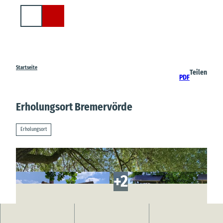
Z
u
Suche
m
I
n
h
a
Startseite
Teilen
PDF
l
t
Erholungsort Bremervörde
Erholungsort