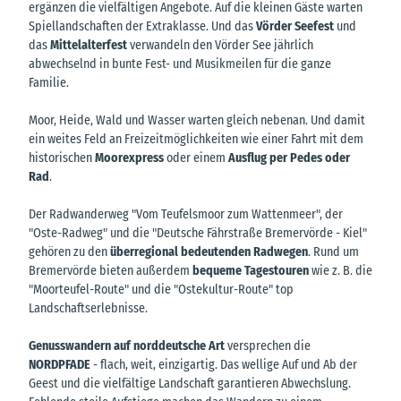
ergänzen die vielfältigen Angebote. Auf die kleinen Gäste warten
Spiellandschaften der Extraklasse. Und das
Vörder Seefest
und
das
Mittelalterfest
verwandeln den Vörder See jährlich
abwechselnd in bunte Fest- und Musikmeilen für die ganze
Familie.
Moor, Heide, Wald und Wasser warten gleich nebenan. Und damit
ein weites Feld an Freizeitmöglichkeiten wie einer Fahrt mit dem
historischen
Moorexpress
oder einem
Ausflug per Pedes oder
Rad
.
Der Radwanderweg "Vom Teufelsmoor zum Wattenmeer", der
"Oste-Radweg" und die "Deutsche Fährstraße Bremervörde - Kiel"
gehören zu den
überregional bedeutenden Radwegen
. Rund um
Bremervörde bieten außerdem
bequeme Tagestouren
wie z. B. die
"Moorteufel-Route" und die "Ostekultur-Route" top
Landschaftserlebnisse.
Genusswandern auf norddeutsche Art
versprechen die
NORDPFADE
- flach, weit, einzigartig. Das wellige Auf und Ab der
Geest und die vielfältige Landschaft garantieren Abwechslung.