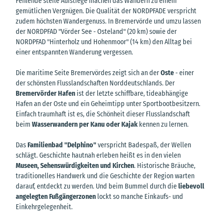
Fehlende steile Aufstiege machen das Wandern zu einem
gemütlichen Vergnügen. Die Qualität der NORDPFADE verspricht
zudem höchsten Wandergenuss. In Bremervörde und umzu lassen
der NORDPFAD "Vörder See - Osteland" (20 km) sowie der
NORDPFAD "Hinterholz und Hohenmoor" (14 km) den Alltag bei
einer entspannten Wanderung vergessen.
Die maritime Seite Bremervördes zeigt sich an der
Oste
- einer
der schönsten Flusslandschaften Norddeutschlands. Der
Bremervörder Hafen
ist der letzte schiffbare, tideabhängige
Hafen an der Oste und ein Geheimtipp unter Sportbootbesitzern.
Einfach traumhaft ist es, die Schönheit dieser Flusslandschaft
beim
Wasserwandern per Kanu oder Kajak
kennen zu lernen.
Das
Familienbad "Delphino"
verspricht Badespaß, der Wellen
schlägt. Geschichte hautnah erleben heißt es in den vielen
Museen, Sehenswürdigkeiten und Kirchen
. Historische Bräuche,
traditionelles Handwerk und die Geschichte der Region warten
darauf, entdeckt zu werden. Und beim Bummel durch die
liebevoll
angelegten Fußgängerzonen
lockt so manche Einkaufs- und
Einkehrgelegenheit.