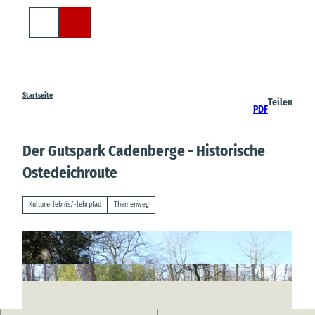
Z
u
Suche
m
I
n
h
a
Startseite
Teilen
PDF
l
t
Der Gutspark Cadenberge - Historische
Ostedeichroute
Kulturerlebnis/-lehrpfad
Themenweg