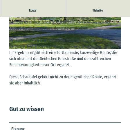
Entlang der historischen Ostedeichroute von Belum über Neuhaus
Route
Website
(Oste), Cadenberge OT Geversdorf, Oberndorf bis Osten kann man
auf über 65 einheitlichen Schautafeln historische Bezüge der
© A.Bruening |
CC-BY
© A.Bruening |
CC-BY
Ostedörfer zu ihrem Fluss, der Oste entdecken.
Mit kurzen Texten und historischen Bildern wird die
Vergangenheit an Ort und Stelle in Bezug zur Gegenwart gesetzt.
© A.Bruening |
CC-BY
Im Ergebnis ergibt sich eine fortlaufende, kurzweilige Route, die
sich ideal mit der Deutschen Fährstraße und den zahlreichen
Sehenswürdigkeiten vor Ort ergänzt.
Diese Schautafel gehört nicht zu der eigentlichen Route, ergänzt
sie aber inhaltlich.
Gut zu wissen
Eignung