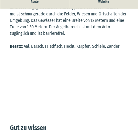
Beim Strassdeich / Wettern handelt es sich um einen
Route
Website
Entwässerungsgraben. Das landestypische Gewässer verläuft
meist schnurgerade durch die Felder, Wiesen und Ortschaften der
Umgebung. Das Gewässer hat eine Breite von 12 Metern und eine
Tiefe von 1,30 Metern. Der Angelbereich ist mit dem Auto
zugänglich und ist barrierefrei.
Besatz:
Aal, Barsch, Friedfisch, Hecht, Karpfen, Schleie, Zander
Gut zu wissen