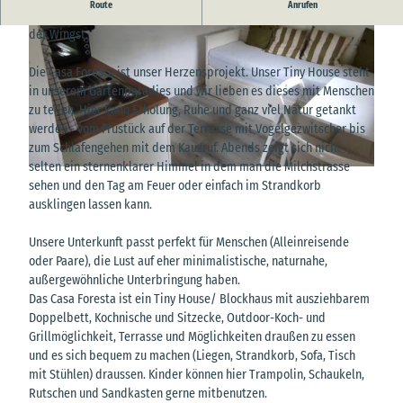
Route
Anrufen
Gönn dir eine Auszeit bei einem Aufenthalt in der Casa Foresta in
der Wingst.
Die Casa Foresta ist unser Herzensprojekt. Unser Tiny House steht
in unserem Gartenparadies und wir lieben es dieses mit Menschen
zu teilen. Hier kann Erholung, Ruhe und ganz viel Natur getankt
werden - vom Früstück auf der Terrasse mit Vogelgezwitscher bis
© Dorothea Teodorescu
zum Schlafengehen mit dem Kauzruf. Abends zeigt sich nicht
selten ein sternenklarer Himmel in dem man die Milchstrasse
© Dorothea Teodorescu
sehen und den Tag am Feuer oder einfach im Strandkorb
ausklingen lassen kann.
Unsere Unterkunft passt perfekt für Menschen (Alleinreisende
oder Paare), die Lust auf eher minimalistische, naturnahe,
außergewöhnliche Unterbringung haben.
Das Casa Foresta ist ein Tiny House/ Blockhaus mit ausziehbarem
Doppelbett, Kochnische und Sitzecke, Outdoor-Koch- und
Grillmöglichkeit, Terrasse und Möglichkeiten draußen zu essen
und es sich bequem zu machen (Liegen, Strandkorb, Sofa, Tisch
mit Stühlen) draussen. Kinder können hier Trampolin, Schaukeln,
Rutschen und Sandkasten gerne mitbenutzen.