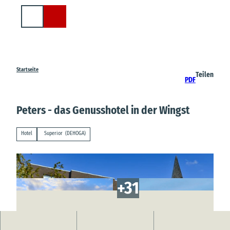
Z
u
Suche
m
I
n
h
a
Startseite
Teilen
PDF
l
t
Peters - das Genusshotel in der Wingst
Hotel
Superior
(DEHOGA)