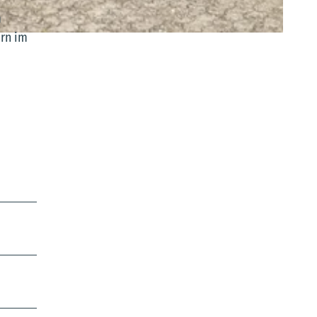
m
ern im