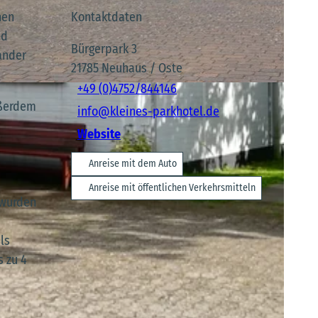
hen
Kontaktdaten
nd
Bürgerpark 3
ander
21785
Neuhaus / Oste
+49 (0)4752/844146
ußerdem
info@kleines-parkhotel.de
Website
Anreise mit dem Auto
Anreise mit öffentlichen Verkehrsmitteln
 wurden
als
 zu 4