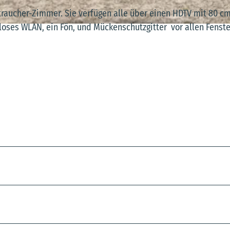
aucher-Zimmer. Sie verfügen alle über einen HDTV mit 80 c
loses WLAN, ein Fön, und Mückenschutzgitter vor allen Fenst