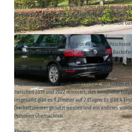
Unser familiär geführtes, gemütliches Hotel garni in 
Service und die harmonisch eingerichteten Zimmer aus
WLAN. Des Weiteren lädt die zum Hause gehörende Gart
ein.
© Kleines Parkhotel
In unserem Eingangsbereich gibt es einen Kühlschrank 
steht den Gästen eine Mikrowelle, ein kleiner Backofen
Unser Hotel verfügt über kostenlose Parkplätze. Im ge
Das Kleine Parkhotel wurde 1965 erbaut. Wir haben 
zwischen 2019 und 2022 renoviert, das komplette Erdg
Insgesamt gibt es 9 Zimmer auf 2 Etagen. Es gibt 4 E
Dreibettzimmer genutzt werden und ein anderes wurde
Personen übernachten.
Zimmer