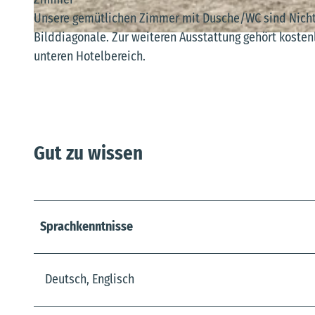
Unsere gemütlichen Zimmer mit Dusche/WC sind Nichtr
Bilddiagonale. Zur weiteren Ausstattung gehört kosten
© Kleines Parkhotel
unteren Hotelbereich.
Gut zu wissen
Sprachkenntnisse
Deutsch, Englisch