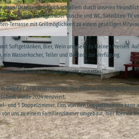
Neuhaus/Oste zeichnet sich vor allem durch unseren freundlic
. Alle Zimmer verfügen über Dusche und WC, Satelliten-TV u
en-Terrasse mit Grillmöglichkeit zu einem geselligen Mitein
© Kleines Parkhotel
mit Softgetränken, Bier, Wein und Sekt zu kleinen Preisen. A
, ein Wasserkocher, Teller und Besteck zur Verfügung.
samten Hotel ist das Rauchen nicht gestattet.
es im Oktober 2018 übernommen. Die Zimmer im Obergeschoss
eschoss wurde 2024 renoviert.
inzel- und 5 Doppelzimmer. Eins von den Doppelzimmern kann 
 von uns zu einem Familienzimmer umgebaut, hier können bis