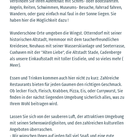
Verbinden Sie Ihren Aufenthalt mit Schiffs- oder Bootsfahrten.
Angeln, Reiten, Schwimmen, Museums- Besuche, Fahrrad fahren,
Wandern, oder ganz einfach mal faul in der Sonne liegen. Sie
haben hier die Möglichkeit dazu !
Wunderschöne Orte umgeben die Wingst. Otterndorf mit seiner
historischen Altstadt, Hemmoor mit dem taucherfreundlichen
Kreidesee, Neuhaus mit seiner Wasserskianlage und Seeterrasse,
Cuxhaven mit der "Alten Liebe", die Altstadt Stade, Cadenberge
als unsere Einkaufsstadt mit toller Eisdiele, und so vieles mehr (
Meer).
Essen und Trinken kommen auch hier nicht zu kurz. Zahlreiche
Restaurants bieten für jeden Gaumen den richtigen Geschmack.
Ob lecker Fisch, Fleisch, Krabben, Pizza, Eis, oder Currywurst, Sie
finden in der nächst liegenden Umgebung sicherlich alles, was zu
Ihrem Wohl beitragen wird.
Lassen Sie sich von der sauberen Luft, der attraktiven Umgebung
mit seinen Sehenswürdigkeiten, und den zahlreichen kulturellen
Angeboten überraschen.
- Wir wünschen Ihnen auf jeden Fall viel Spaß und eine gute