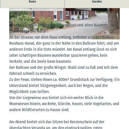
Sie suchen Entspannung und absolute Ruhe in der Natur, wollen
Route
Anrufen
mal so richtig abschalten ? - Dann ist dieses Haus genau das
Richtige für Sie !
© Monika Hantsch
© Monika Hantsch
Das Haus liegt in Mitten von Moorwiesen und alten Bäumen - die
grüne Lunge der Natur !
An der Strasse, vor dem Haus entlang, befindet sich der Bülkau-
© Monika Hantsch
Neuhaus-Kanal, der ganz in der Nähe in den Balksee führt, und am
anderen Ende in die Oste mündet. Am Kanal entlang lässt es sich
unter schattigen Bäumen wunderbar spazieren gehen, kein
Verkehr, und die Seele kann baumeln.
Der Balksee und der große Wingst- Wald sind zu Fuß und mit dem
Fahrrad schnell zu erreichen.
Zu der Fewo. stehen Ihnen ca. 600m² Grundstück zur Verfügung. Ein
Unterstand bietet Sitzgelegenheit, auch bei Regen, und die
Möglichkeit zum Grillen.
Von der Liegewiese aus bietet sich ein weiter Blick in die
Moorwiesen hinein, wo Rehe, Störche, Hasen, viele Vogelarten, und
andere Wildtierarten zu Hause sind.
Am Abend bietet sich das Sitzen bei Kerzenschein auf der
überdachten Veranda an, um den eindrucksvollen, roten