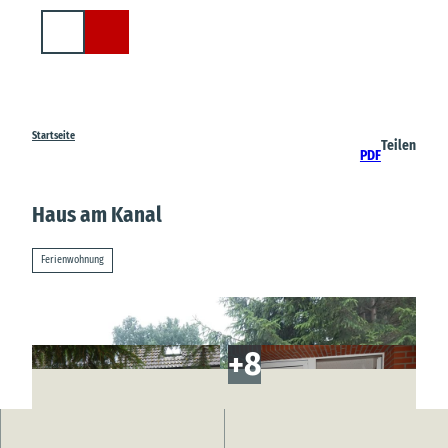
Z
u
Suche
m
I
n
h
a
Startseite
Teilen
PDF
l
t
Haus am Kanal
Ferienwohnung