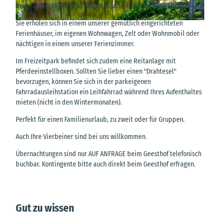
Boot fahren, reiten, Rad fahren, wandern und herrlich ausspannen.
Sie erholen sich in einem unserer gemütlich eingerichteten
© SG Hemmoor
Ferienhäuser, im eigenen Wohnwagen, Zelt oder Wohnmobil oder
nächtigen in einem unserer Ferienzimmer.
Im Freizeitpark befindet sich zudem eine Reitanlage mit
Pferdeeinstellboxen. Sollten Sie lieber einen "Drahtesel"
bevorzugen, können Sie sich in der parkeigenen
Fahrradausleihstation ein Leihfahrrad während Ihres Aufenthaltes
mieten (nicht in den Wintermonaten).
Perfekt für einen Familienurlaub, zu zweit oder für Gruppen.
Auch Ihre Vierbeiner sind bei uns willkommen.
Übernachtungen sind nur AUF ANFRAGE beim Geesthof telefonisch
buchbar. Kontingente bitte auch direkt beim Geesthof erfragen.
Gut zu wissen