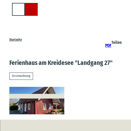
Z
u
Suche
m
I
n
h
a
Startseite
Teilen
PDF
l
t
Ferienhaus am Kreidesee "Landgang 27"
Ferienwohnung
© SG Hemmoor